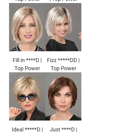
Fill in ****D |
Fizz *****DD |
Top Power
Top Power
Ideal *****D |
Just ****D |