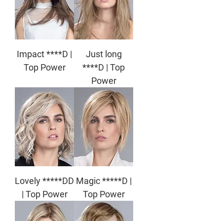
Impact ****D |
Just long
Top Power
****D | Top
Power
Lovely *****DD
Magic *****D |
| Top Power
Top Power