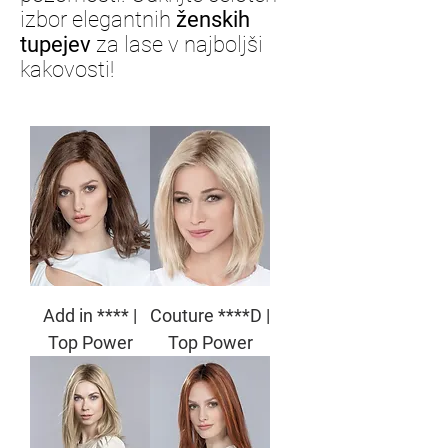
izbor elegantnih
ženskih
tupejev
za lase v najboljši
kakovosti!
Add in **** |
Couture ****D |
Top Power
Top Power