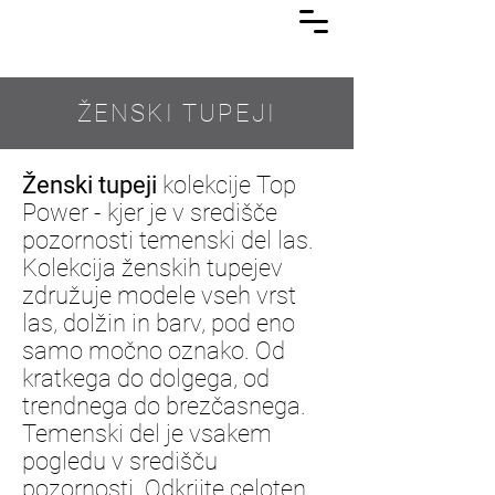
Lasuljarna
ŽENSKI TUPEJI
Ženski tupeji
kolekcije Top
Power - kjer je v središče
pozornosti temenski del las.
Kolekcija ženskih tupejev
združuje modele vseh vrst
las, dolžin in barv, pod eno
samo močno oznako. Od
kratkega do dolgega, od
trendnega do brezčasnega.
Temenski del je vsakem
pogledu v središču
pozornosti. Odkrijte celoten