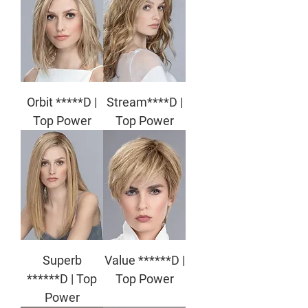
Orbit *****D |
Stream****D |
Top Power
Top Power
Superb
Value ******D |
******D | Top
Top Power
Power