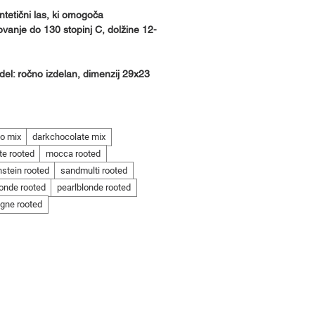
intetični las, ki omogoča
ovanje do 130 stopinj C, dolžine 12-
 del: ročno izdelan, dimenzij 29x23
o mix
darkchocolate mix
te rooted
mocca rooted
nstein rooted
sandmulti rooted
onde rooted
pearlblonde rooted
gne rooted