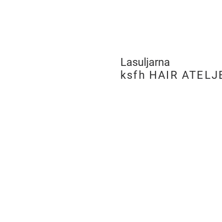
Lasuljarna
​
ksfh HAIR ATELJ
LJUBLJANA
PE Hairatelje Ljubljan
Rimska cesta 19,
SI-1000 Ljubljana
tel:
+386 (0)8 205 96 
m:
051 275 505
e:
ksfh.dita@netsi.net
Odpiralni čas
Pon – Pet 9.00 – 18.