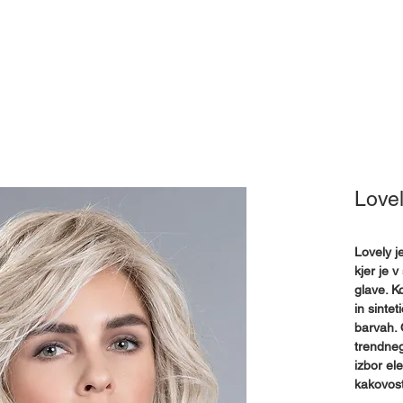
Pokrivala
Pripomočki
Izposoja
Mnenja
Kj
Lovel
Lovely j
kjer je 
glave. K
in sintet
barvah. 
trendneg
izbor el
kakovost