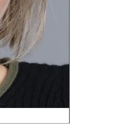
Orbit *****D | Top Power