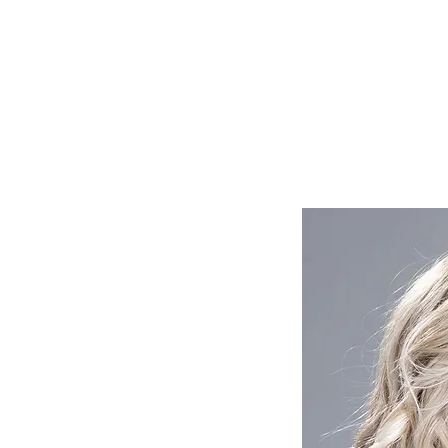
Lasuljarna
Lasulje
Lasni vstavki in tupeji