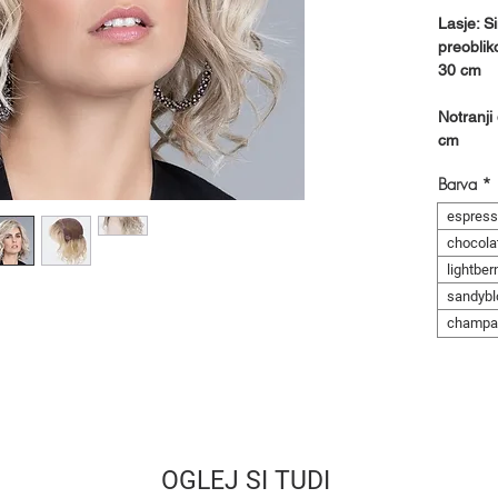
Lasje: S
preoblik
30 cm
Notranji
cm
Barva
*
espress
chocola
lightber
sandybl
champa
OGLEJ SI TUDI