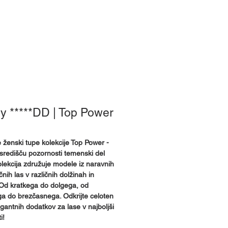
e smo
y *****DD | Top Power
e ženski tupe kolekcije Top Power -
v središču pozornosti temenski del
olekcija združuje modele iz naravnih
ičnih las v različnih dolžinah in
Od kratkega do dolgega, od
a do brezčasnega. Odkrijte celoten
egantnih dodatkov za lase v najboljši
i!