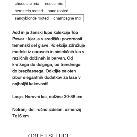
chocolate mix
mocca mix
bernstein rooted
sand rooted
sandyblonde rooted
champagne mix
Add in je ženski tupe kolekcije Top
Power - kjer je v središču pozornosti
temenski del glave. Kolekcija združuje
modele iz naravnih in sintetičnih las v
različnih dolžinah in barvah. Od
kratkega do dolgega, od trendnega
do brezčasnega. Odkrijte celoten
izbor elegantnih dodatkov za lase v
najboljši kakovosti!
Lasje: Naravni las, dolžine 30-38 cm
Notranji del: ročno izdelan, dimenzij
7x16 cm
OGLEJ SI TUDI