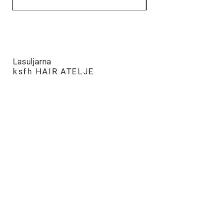
Lasuljarna
​
ksfh HAIR ATELJE
LJUBLJANA
PE Hairatelje Ljubljana
Rimska cesta 19,
SI-1000 Ljubljana
tel:
+386 (0)8 205 96 70
m:
051 275 505
e:
ksfh.dita@netsi.net
Odpiralni čas
Pon – Pet 9.00 – 18.00
Sobota 9.00 – 13.00
Nedelja in prazniki - ZAPRTO
CELJE