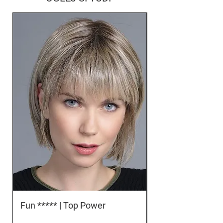
Fun ***** | Top Power
Orbit *****D | To