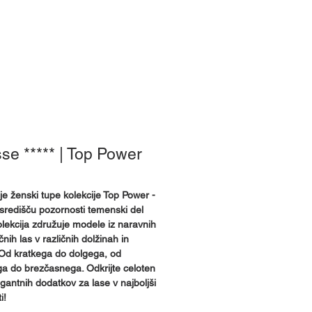
e smo
se ***** | Top Power
je ženski tupe kolekcije Top Power -
v središču pozornosti temenski del
olekcija združuje modele iz naravnih
ičnih las v različnih dolžinah in
Od kratkega do dolgega, od
a do brezčasnega. Odkrijte celoten
egantnih dodatkov za lase v najboljši
i!