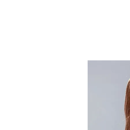
Lasuljarna
Lasulje
Lasni vstavki in tupeji