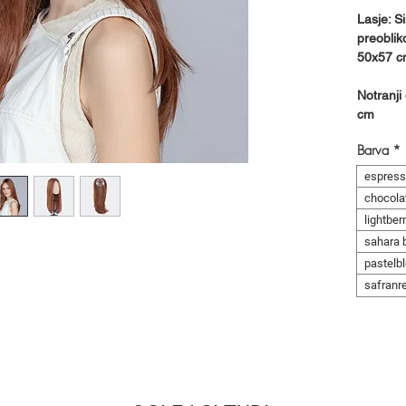
Lasje: S
preoblik
50x57 
Notranji
cm
Barva
*
espress
chocola
lightber
sahara 
pastelb
safranr