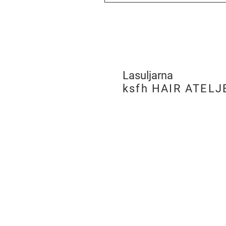
Lasuljarna
​
ksfh HAIR ATELJ
LJUBLJANA
PE Hairatelje Ljubljan
Rimska cesta 19,
SI-1000 Ljubljana
tel:
+386 (0)8 205 96 
m:
051 275 505
e:
ksfh.dita@netsi.net
Odpiralni čas