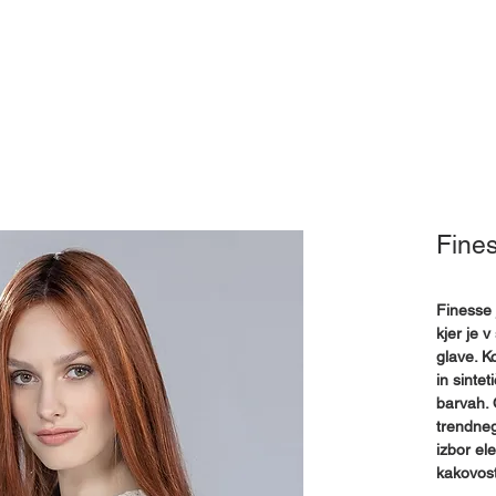
Pokrivala
Pripomočki
Izposoja
Mnenja
Kj
Fines
Finesse 
kjer je 
glave. K
in sintet
barvah. 
trendneg
izbor el
kakovost