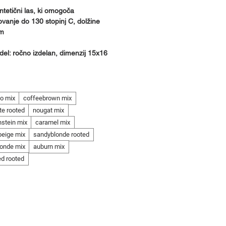
intetični las, ki omogoča
ovanje do 130 stopinj C, dolžine
cm
 del: ročno izdelan, dimenzij 15x16
o mix
coffeebrown mix
te rooted
nougat mix
nstein mix
caramel mix
beige mix
sandyblonde rooted
londe mix
auburn mix
ed rooted