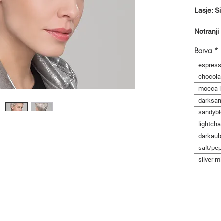
Lasje: Si
Notranji
Barva
*
espress
chocola
mocca l
darksan
sandybl
lightch
darkaub
salt/pe
silver m