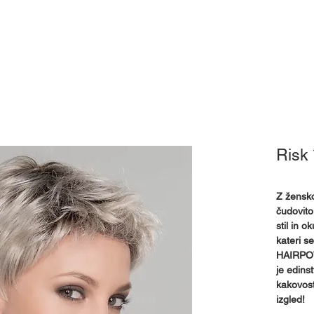
Pokrivala
Pripomočki
Izposoja
Mnenja
Kj
Risk 
Z žensko
čudovito
stil in 
kateri s
HAIRPOW
je edinst
kakovosti
izgled!