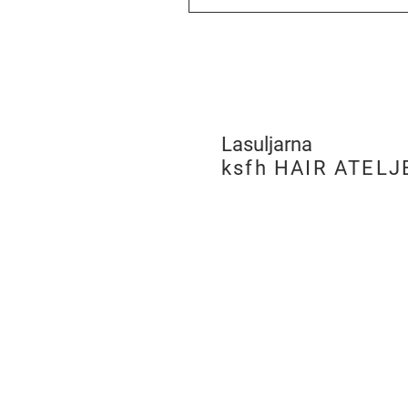
Lasuljarna
​
ksfh HAIR ATELJ
LJUBLJANA
PE Hairatelje Ljubljan
Rimska cesta 19,
SI-1000 Ljubljana
tel:
+386 (0)8 205 96 
m:
051 275 505
e:
ksfh.dita@netsi.net
Odpiralni čas