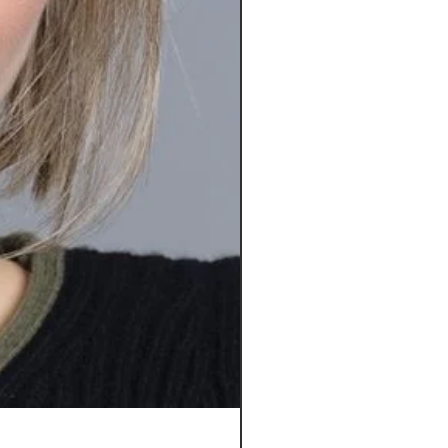
Orbit *****D | Top Power