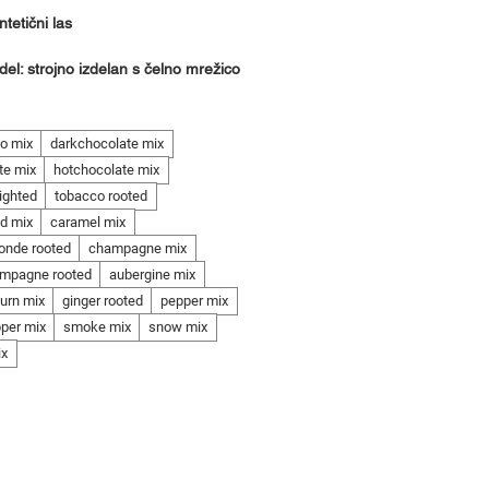
ntetični las
 del: strojno izdelan s čelno mrežico
o mix
darkchocolate mix
te mix
hotchocolate mix
ighted
tobacco rooted
d mix
caramel mix
onde rooted
champagne mix
ampagne rooted
aubergine mix
urn mix
ginger rooted
pepper mix
pper mix
smoke mix
snow mix
ix