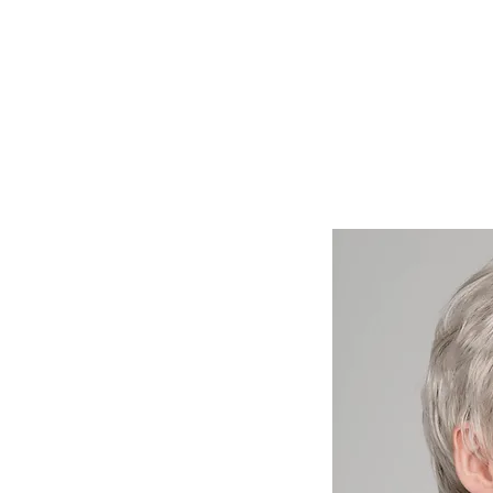
Lasuljarna
Lasulje
Lasni vstavki in tupeji