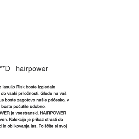
e smo
**D | hairpower
 lasuljo Risk boste izgledale
 ob vsaki priložnosti. Glede na vaš
okus boste zagotovo našle pričesko, v
e boste počutile udobno.
ER je vsestranski. HAIRPOWER
ven. Kolekcija je prikaz strasti do
 in oblikovanja las. Poiščite si svoj