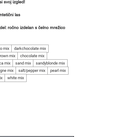
si svoj izgled!
ntetični las
 del: ročno izdelan s čelno mrežico
o mix
darkchocolate mix
rown mix
chocolate mix
ca mix
sand mix
sandyblonde mix
gne mix
salt/pepper mix
pearl mix
ix
white mix