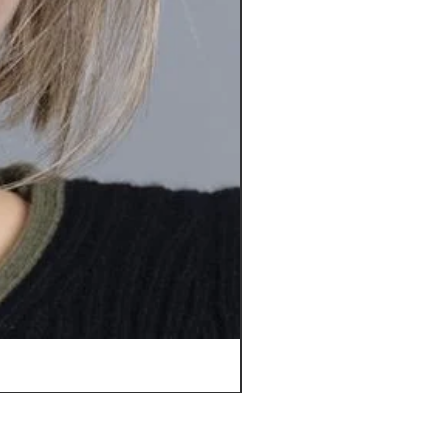
Orbit *****D | Top Power