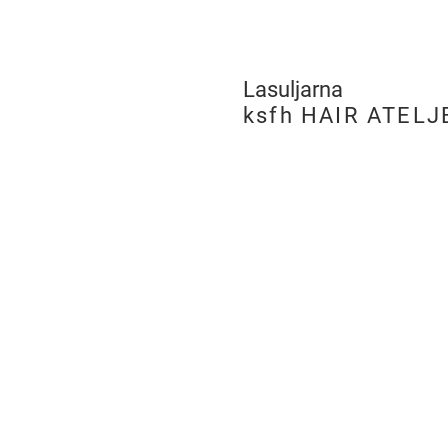
Lasuljarna
​
ksfh HAIR ATELJ
LJUBLJANA
PE Hairatelje Ljubljan
Rimska cesta 19,
SI-1000 Ljubljana
tel:
+386 (0)8 205 96 
m:
051 275 505
e:
ksfh.dita@netsi.net
Odpiralni čas
Pon – Pet 9.00 – 18.
Sobota 9.00 – 13.00