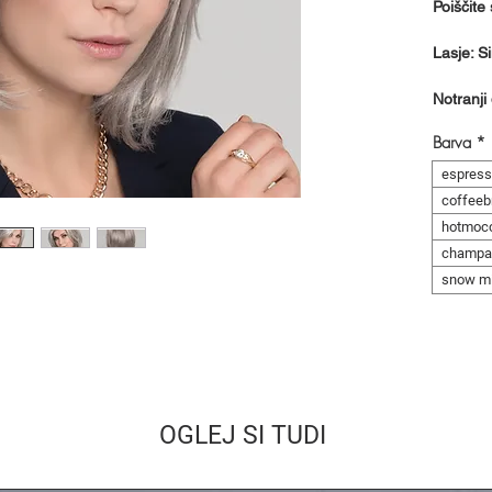
Poiščite 
Lasje: Si
Notranji
Barva
*
espress
coffeeb
hotmoc
champa
snow m
OGLEJ SI TUDI