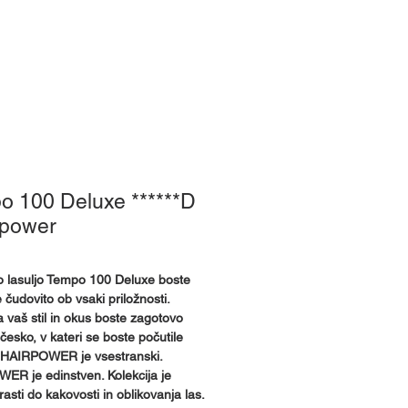
e smo
o 100 Deluxe ******D
rpower
 lasuljo Tempo 100 Deluxe boste
 čudovito ob vsaki priložnosti.
 vaš stil in okus boste zagotovo
ičesko, v kateri se boste počutile
 HAIRPOWER je vsestranski.
R je edinstven. Kolekcija je
rasti do kakovosti in oblikovanja las.