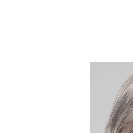
Lasuljarna
Lasulje
Lasni vstavki in tupeji