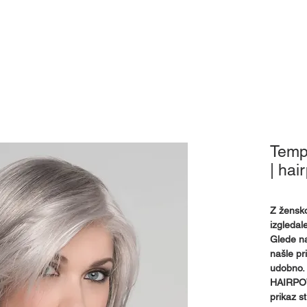
Pokrivala
Pripomočki
Izposoja
Mnenja
Kj
Temp
| hai
Z žensko
izgledale
Glede na
našle pr
udobno.
HAIRPOWE
prikaz st