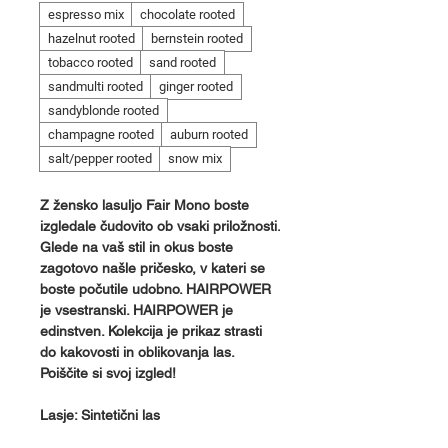
espresso mix
chocolate rooted
hazelnut rooted
bernstein rooted
tobacco rooted
sand rooted
sandmulti rooted
ginger rooted
sandyblonde rooted
champagne rooted
auburn rooted
salt/pepper rooted
snow mix
Z žensko lasuljo Fair Mono boste
izgledale čudovito ob vsaki priložnosti.
Glede na vaš stil in okus boste
zagotovo našle pričesko, v kateri se
boste počutile udobno. HAIRPOWER
je vsestranski. HAIRPOWER je
edinstven. Kolekcija je prikaz strasti
do kakovosti in oblikovanja las.
Poiščite si svoj izgled!
Lasje: Sintetični las