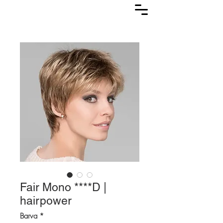
Lasuljarna
Fair Mono ****D |
hairpower
Barva
*