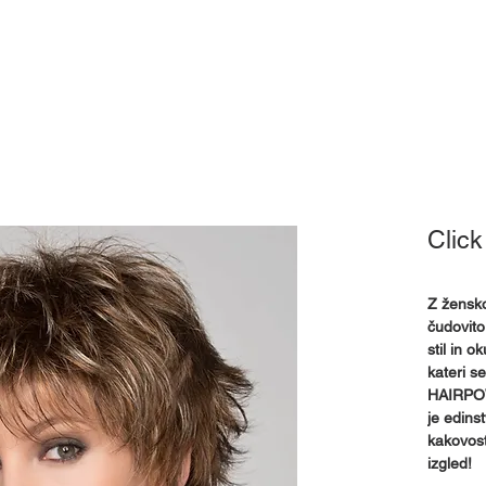
Pokrivala
Pripomočki
Izposoja
Mnenja
Kj
Click
Z žensko
čudovito
stil in 
kateri s
HAIRPOW
je edinst
kakovosti
izgled!