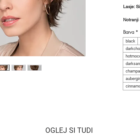
Lasje: Si
Notranji 
Barva
*
black
darkcho
hotmoc
darksan
champa
aubergi
cinnam
OGLEJ SI TUDI