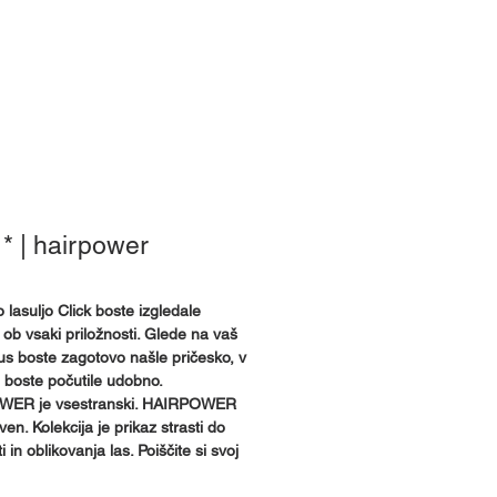
e smo
 * | hairpower
 lasuljo Click boste izgledale
 ob vsaki priložnosti. Glede na vaš
okus boste zagotovo našle pričesko, v
e boste počutile udobno.
ER je vsestranski. HAIRPOWER
ven. Kolekcija je prikaz strasti do
 in oblikovanja las. Poiščite si svoj