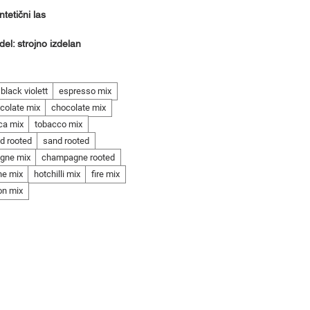
ntetični las
del: strojno izdelan
black violett
espresso mix
colate mix
chocolate mix
ca mix
tobacco mix
d rooted
sand rooted
gne mix
champagne rooted
ne mix
hotchilli mix
fire mix
on mix