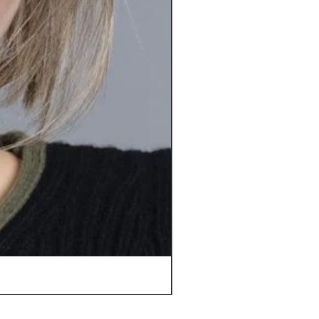
Orbit *****D | Top Power