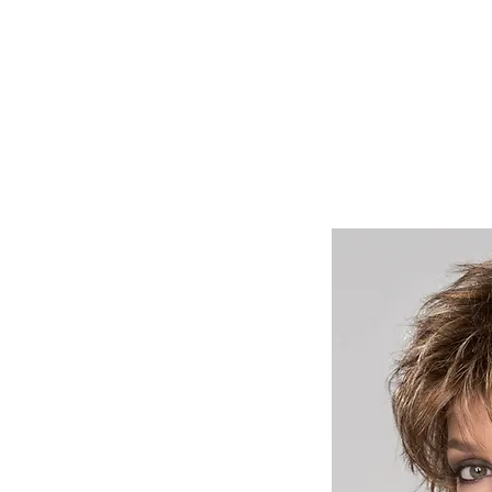
Lasuljarna
Lasulje
Lasni vstavki in tupeji