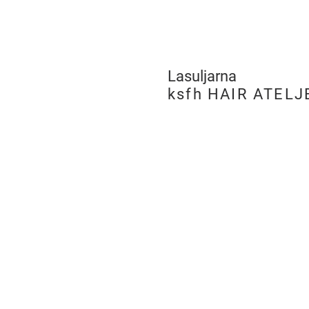
Lasuljarna
​
ksfh HAIR ATELJ
LJUBLJANA
PE Hairatelje Ljubljan
Rimska cesta 19,
SI-1000 Ljubljana
tel:
+386 (0)8 205 96 
m:
051 275 505
e:
ksfh.dita@netsi.net
Odpiralni čas
Pon – Pet 9.00 – 18.