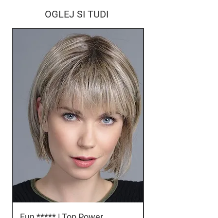
OGLEJ SI TUDI
Fun ***** | Top Power
Orbit *****D | To