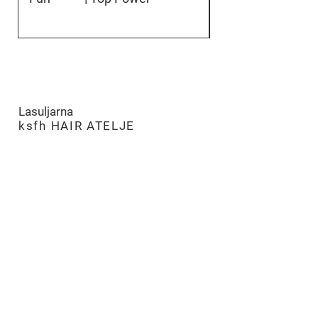
Lasuljarna
​
ksfh HAIR ATELJE
LJUBLJANA
PE Hairatelje Ljubljana
Rimska cesta 19,
SI-1000 Ljubljana
tel:
+386 (0)8 205 96 70
m:
051 275 505
e:
ksfh.dita@netsi.net
Odpiralni čas
Pon – Pet 9.00 – 18.00
Sobota 9.00 – 13.00
Nedelja in prazniki - ZAPRTO