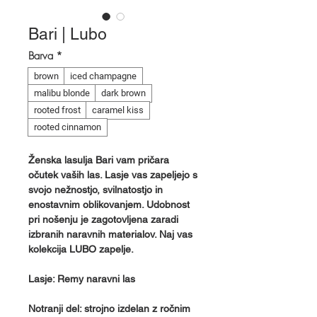
Bari | Lubo
Barva
*
brown
iced champagne
malibu blonde
dark brown
rooted frost
caramel kiss
rooted cinnamon
Ženska lasulja Bari vam pričara
očutek vaših las. Lasje vas zapeljejo s
svojo nežnostjo, svilnatostjo in
enostavnim oblikovanjem. Udobnost
pri nošenju je zagotovljena zaradi
izbranih naravnih materialov. Naj vas
kolekcija LUBO zapelje.
Lasje: Remy naravni las
Notranji del: strojno izdelan z ročnim