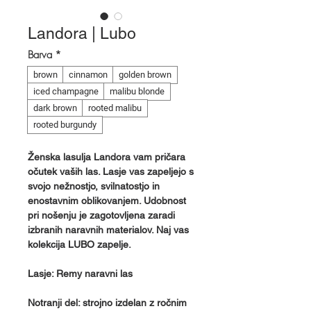
Landora | Lubo
Barva
*
brown
cinnamon
golden brown
iced champagne
malibu blonde
dark brown
rooted malibu
rooted burgundy
Ženska lasulja Landora vam pričara
očutek vaših las. Lasje vas zapeljejo s
svojo nežnostjo, svilnatostjo in
enostavnim oblikovanjem. Udobnost
pri nošenju je zagotovljena zaradi
izbranih naravnih materialov. Naj vas
kolekcija LUBO zapelje.
Lasje: Remy naravni las
Notranji del: strojno izdelan z ročnim