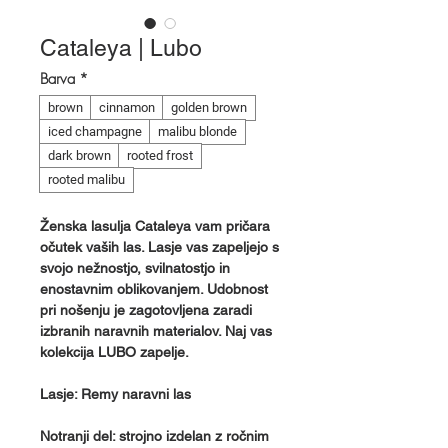
Cataleya | Lubo
Barva
*
brown
cinnamon
golden brown
iced champagne
malibu blonde
dark brown
rooted frost
rooted malibu
Ženska lasulja Cataleya vam pričara
očutek vaših las. Lasje vas zapeljejo s
svojo nežnostjo, svilnatostjo in
enostavnim oblikovanjem. Udobnost
pri nošenju je zagotovljena zaradi
izbranih naravnih materialov. Naj vas
kolekcija LUBO zapelje.
Lasje: Remy naravni las
Notranji del: strojno izdelan z ročnim