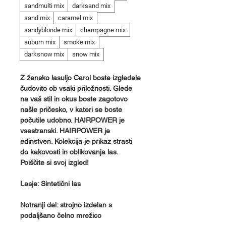
sandmulti mix
darksand mix
sand mix
caramel mix
sandyblonde mix
champagne mix
auburn mix
smoke mix
darksnow mix
snow mix
Z žensko lasuljo Carol boste izgledale
čudovito ob vsaki priložnosti. Glede
na vaš stil in okus boste zagotovo
našle pričesko, v kateri se boste
počutile udobno. HAIRPOWER je
vsestranski. HAIRPOWER je
edinstven. Kolekcija je prikaz strasti
do kakovosti in oblikovanja las.
Poiščite si svoj izgled!
Lasje: Sintetični las
Notranji del: strojno izdelan s
podaljšano čelno mrežico