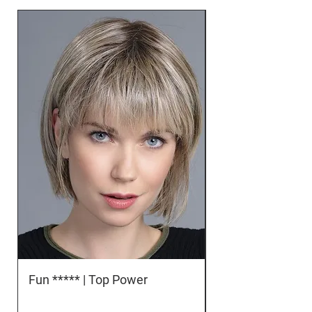
Fun ***** | Top Power
Orbit *****D | To