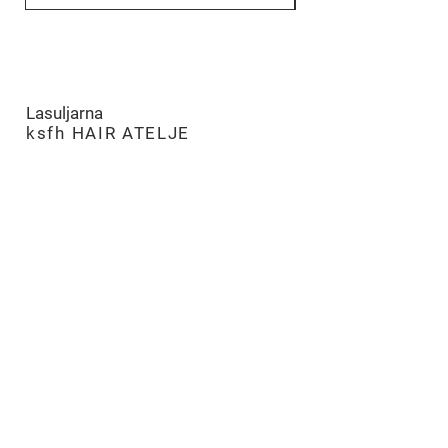
Lasuljarna
​
ksfh HAIR ATELJE
LJUBLJANA
PE Hairatelje Ljubljana
Rimska cesta 19,
SI-1000 Ljubljana
tel:
+386 (0)8 205 96 70
m:
051 275 505
e:
ksfh.dita@netsi.net
Odpiralni čas
Pon – Pet 9.00 – 18.00
Sobota 9.00 – 13.00
Nedelja in prazniki - ZAPRTO
CELJE