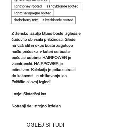
lighthoney rooted
sandyblonde rooted
lightchampagne rooted
darkcherry mix
silverblonde rooted
Z žensko lasuljo Blues boste izgledale
čudovito ob vsaki priložnosti. Glede
na vaš stil in okus boste zagotovo
našle pričesko, v kateri se boste
počutile udobno. HAIRPOWER je
vsestranski. HAIRPOWER je
edinstven. Kolekcija je prikaz strasti
do kakovosti in oblikovanja las.
Poiščite si svoj izgled!
Lasje: Sintetični las
Notranji del: strojno izdelan
OGLEJ SI TUDI