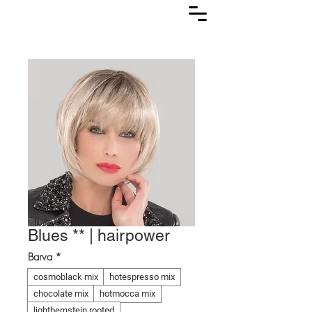
Lasuljarna
Blues ** | hairpower
Barva
*
cosmoblack mix
hotespresso mix
chocolate mix
hotmocca mix
lightbernstein rooted