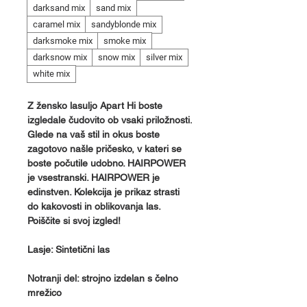
darksand mix
sand mix
caramel mix
sandyblonde mix
darksmoke mix
smoke mix
darksnow mix
snow mix
silver mix
white mix
Z žensko lasuljo Apart Hi boste
izgledale čudovito ob vsaki priložnosti.
Glede na vaš stil in okus boste
zagotovo našle pričesko, v kateri se
boste počutile udobno. HAIRPOWER
je vsestranski. HAIRPOWER je
edinstven. Kolekcija je prikaz strasti
do kakovosti in oblikovanja las.
Poiščite si svoj izgled!
Lasje: Sintetični las
Notranji del: strojno izdelan s čelno
mrežico