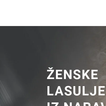
Lasuljarna
Lasulje
Lasni vstavki in tupeji
ŽENSKE
LASULJE