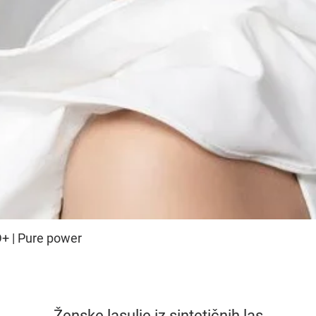
+ | Pure power
Ženske lasulje iz sintetičnih las