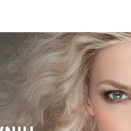
Pokrivala
Pripomočki
Izposoja
Mnenja
Kj