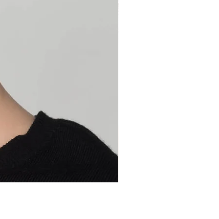
Casino More ***D | hairp