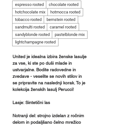
espresso rooted
chocolate rooted
hotchocolate mix
hotmocca rooted
tobacco rooted
bernstein rooted
sandmulti rooted
caramel rooted
sandyblonde rooted
pastelblonde mix
lightchampagne rooted
United je idealna izbira ženske lasulje
za vse, ki ste po duši mlade in
ustvarjalne. Bodite radovedne in
zvedave - veselite se novih stilov in
se pripravite na naslednji korak. To je
kolekcija ženskih lasulj Perucci!
Lasje: Sintetični las
Notranji del: strojno izdelan z ročnim
delom in podaljšano čelno mrežico