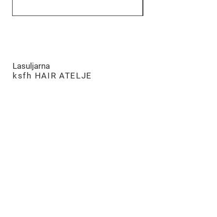
Lasuljarna
​
ksfh HAIR ATELJE
LJUBLJANA
PE Hairatelje Ljubljana
Rimska cesta 19,
SI-1000 Ljubljana
tel:
+386 (0)8 205 96 70
m:
051 275 505
e:
ksfh.dita@netsi.net
Odpiralni čas
Pon – Pet 9.00 – 18.00
Sobota 9.00 – 13.00
Nedelja in prazniki - ZAPRTO