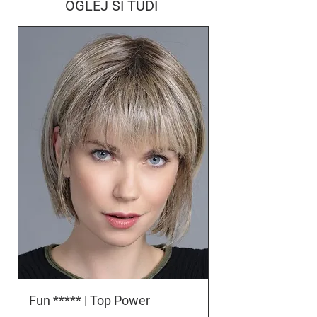
OGLEJ SI TUDI
Fun ***** | Top Power
Orbit *****D | To