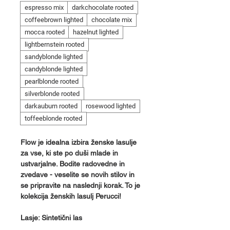
espresso mix
darkchocolate rooted
coffeebrown lighted
chocolate mix
mocca rooted
hazelnut lighted
lightbernstein rooted
sandyblonde lighted
candyblonde lighted
pearlblonde rooted
silverblonde rooted
darkauburn rooted
rosewood lighted
toffeeblonde rooted
Flow je idealna izbira ženske lasulje
za vse, ki ste po duši mlade in
ustvarjalne. Bodite radovedne in
zvedave - veselite se novih stilov in
se pripravite na naslednji korak. To je
kolekcija ženskih lasulj Perucci!
Lasje: Sintetični las