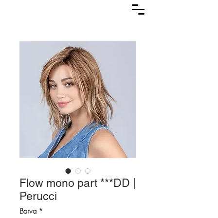
Lasuljarna
Flow mono part ***DD |
Perucci
Barva
*