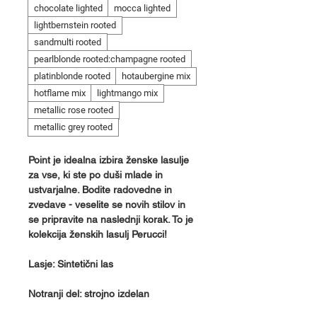
chocolate lighted
mocca lighted
lightbernstein rooted
sandmulti rooted
pearlblonde rooted:champagne rooted
platinblonde rooted
hotaubergine mix
hotflame mix
lightmango mix
metallic rose rooted
metallic grey rooted
Point je idealna izbira ženske lasulje
za vse, ki ste po duši mlade in
ustvarjalne. Bodite radovedne in
zvedave - veselite se novih stilov in
se pripravite na naslednji korak. To je
kolekcija ženskih lasulj Perucci!
Lasje: Sintetični las
Notranji del: strojno izdelan