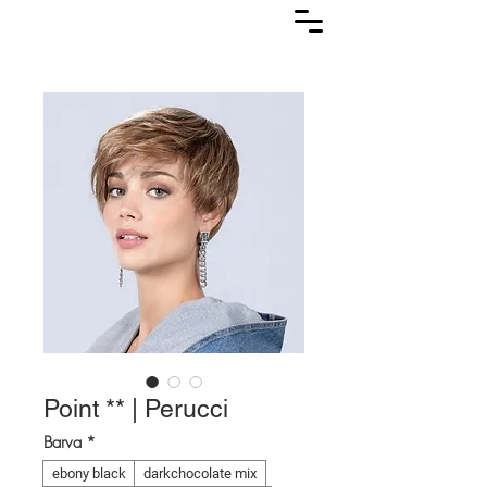
Lasuljarna
Point ** | Perucci
Barva
*
ebony black
darkchocolate mix