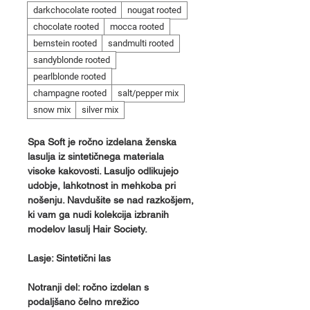
darkchocolate rooted
nougat rooted
chocolate rooted
mocca rooted
bernstein rooted
sandmulti rooted
sandyblonde rooted
pearlblonde rooted
champagne rooted
salt/pepper mix
snow mix
silver mix
Spa Soft je ročno izdelana ženska
lasulja iz sintetičnega materiala
visoke kakovosti. Lasuljo odlikujejo
udobje, lahkotnost in mehkoba pri
nošenju. Navdušite se nad razkošjem,
ki vam ga nudi kolekcija izbranih
modelov lasulj Hair Society.
Lasje: Sintetični las
Notranji del: ročno izdelan s
podaljšano čelno mrežico