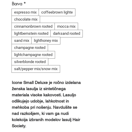
Barva
*
espresso mix
coffeebrown lighte
chocolate mix
cinnamonbrown rooted
mocca mix
lightbernstein rooted
darksand rooted
sand mix
lighthoney mix
champagne rooted
lightchampagne rooted
silverblonde rooted
salt/pepper mix/snow mix
Icone Small Deluxe je ročno izdelana
ženska lasulja iz sintetičnega
materiala visoke kakovosti. Lasuljo
odlikujejo udobje, lahkotnost in
mehkoba pri nošenju. Navdušite se
nad razkošjem, ki vam ga nudi
kolekcija izbranih modelov lasulj Hair
Society.