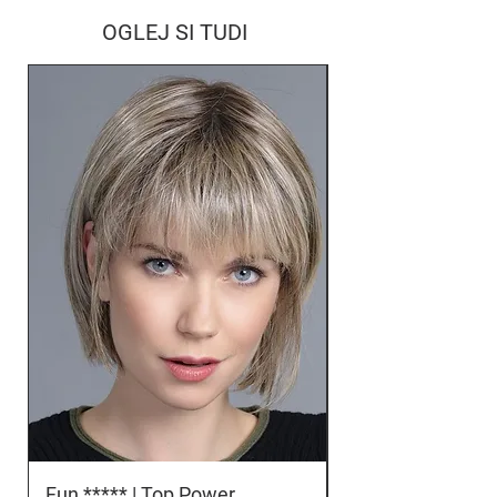
OGLEJ SI TUDI
Fun ***** | Top Power
Orbit *****D | To