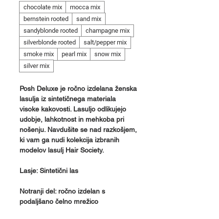
chocolate mix
mocca mix
bernstein rooted
sand mix
sandyblonde rooted
champagne mix
silverblonde rooted
salt/pepper mix
smoke mix
pearl mix
snow mix
silver mix
Posh Deluxe je ročno izdelana ženska
lasulja iz sintetičnega materiala
visoke kakovosti. Lasuljo odlikujejo
udobje, lahkotnost in mehkoba pri
nošenju. Navdušite se nad razkošjem,
ki vam ga nudi kolekcija izbranih
modelov lasulj Hair Society.
Lasje: Sintetični las
Notranji del: ročno izdelan s
podaljšano čelno mrežico