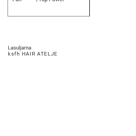
Lasuljarna
​
ksfh HAIR ATELJE
LJUBLJANA
PE Hairatelje Ljubljana
Rimska cesta 19,
SI-1000 Ljubljana
tel:
+386 (0)8 205 96 70
m:
051 275 505
e:
ksfh.dita@netsi.net
Odpiralni čas
Pon – Pet 9.00 – 18.00
Sobota 9.00 – 13.00
Nedelja in prazniki - ZAPRTO