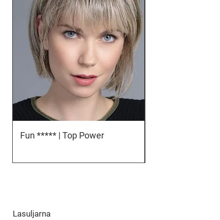
Fun ***** | Top Power
Orbit *****D | To
Lasuljarna
​