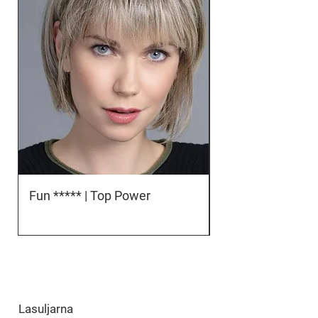
Fun ***** | Top Power
Orbit *****D | To
Lasuljarna
​