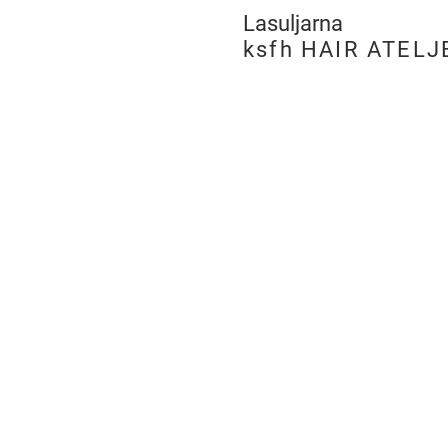
Lasuljarna
​
ksfh HAIR ATELJ
LJUBLJANA
PE Hairatelje Ljubljan
Rimska cesta 19,
SI-1000 Ljubljana
tel:
+386 (0)8 205 96 
m:
051 275 505
e:
ksfh.dita@netsi.net
Odpiralni čas
Pon – Pet 9.00 – 18.
Sobota 9.00 – 13.00
Nedelja in prazniki -