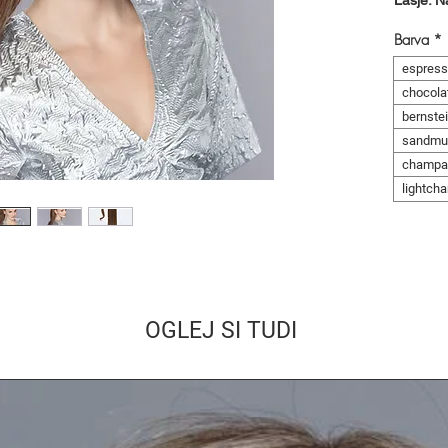
Lasje: N
Barva
*
espress
chocola
bernste
sandmul
champa
lightch
OGLEJ SI TUDI