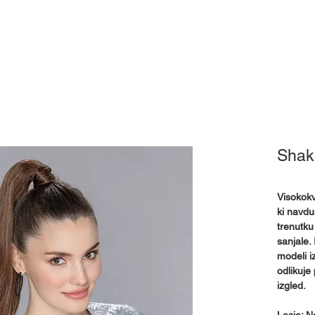
Pokrivala
Pripomočki
Izposoja
Mnenja
Kj
Shak
Visokokva
ki navdu
trenutku
sanjale.
modeli i
odlikuje
izgled.