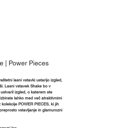
e smo
e | Power Pieces
litetni lasni vstavki ustarijo izgled,
ši. Lasni vstavek Shake bo v
 ustvaril izgled, o katerem ste
 Izbirate lahko med več atraktivnimi
z kolekcije POWER PIECES, ki jih
 preprosto vstavljanje in glamurozni