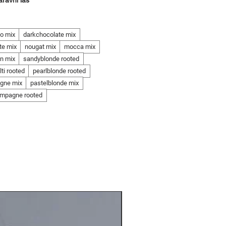
aravni las
o mix
darkchocolate mix
te mix
nougat mix
mocca mix
in mix
sandyblonde rooted
ti rooted
pearlblonde rooted
gne mix
pastelblonde mix
ampagne rooted