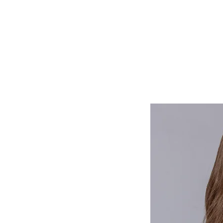
Lasuljarna
Lasulje
Lasni vstavki in tupeji