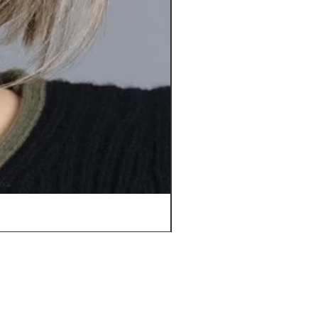
Orbit *****D | Top Power