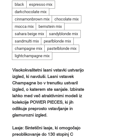
black
espresso mix
darkchocolate mix
cinnamonbrown mix
chocolate mix
mocca mix
bernstein mix
sahara beige mix
sandyblonde mix
sandmulti mix
pearlblonde mix
champagne mix
pastelblonde mix
lightchampagne mix
Visokokvalitetni lasni vstavki ustvarijo
izgled, ki navduši. Lasni vstavek
Champagne bo v trenutku ustvaril
izgled, o katerem ste sanjale. Izbirate
lahko med več atraktivnimi modeli iz
kolekcije POWER PIECES, ki jih
odlikuje preprosto vstavljanje in
glamurozni izgled.
Lasje: Sintetični lasje, ki omogočajo
preoblikovanje do 130 stopinj C