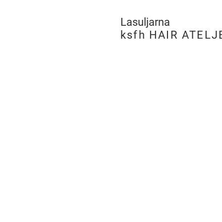
Lasuljarna
​
ksfh HAIR ATELJ
LJUBLJANA
PE Hairatelje Ljubljan
Rimska cesta 19,
SI-1000 Ljubljana
tel:
+386 (0)8 205 96 
m:
051 275 505
e:
ksfh.dita@netsi.net
Odpiralni čas
Pon – Pet 9.00 – 18.
Sobota 9.00 – 13.00
Nedelja in prazniki -