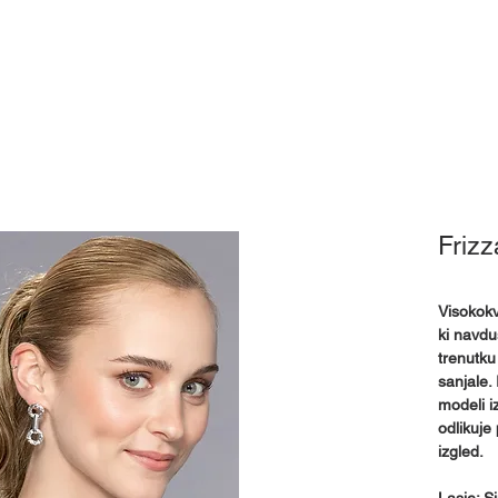
Pokrivala
Pripomočki
Izposoja
Mnenja
Kj
Frizz
Visokokva
ki navdu
trenutku
sanjale.
modeli i
odlikuje
izgled.