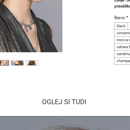
Lasje: S
preoblik
Barva
*
black
cinnam
mocca 
sahara 
sandmul
champa
OGLEJ SI TUDI