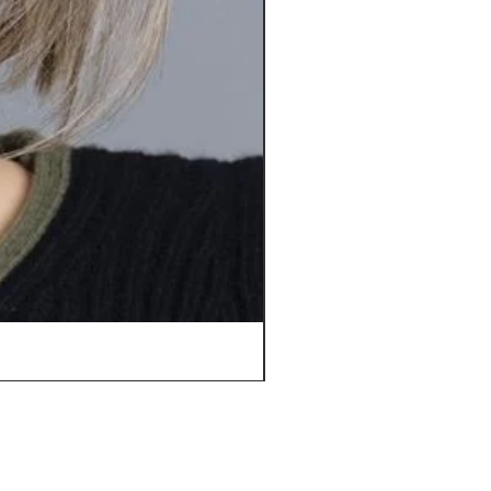
Orbit *****D | Top Power