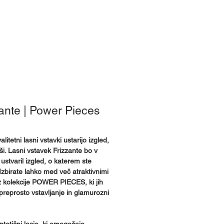
e smo
ante | Power Pieces
litetni lasni vstavki ustarijo izgled,
ši. Lasni vstavek Frizzante bo v
 ustvaril izgled, o katerem ste
 Izbirate lahko med več atraktivnimi
z kolekcije POWER PIECES, ki jih
 preprosto vstavljanje in glamurozni