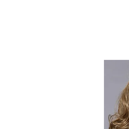
Lasuljarna
Lasulje
Lasni vstavki in tupeji