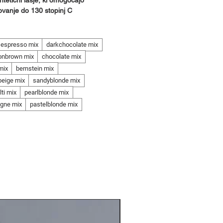
intetični lasje, ki omogočajo
ovanje do 130 stopinj C
espresso mix
darkchocolate mix
onbrown mix
chocolate mix
mix
bernstein mix
beige mix
sandyblonde mix
ti mix
pearlblonde mix
gne mix
pastelblonde mix