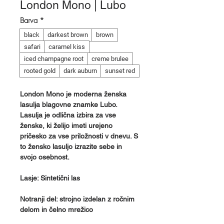
London Mono | Lubo
Barva
*
black
darkest brown
brown
safari
caramel kiss
iced champagne root
creme brulee
rooted gold
dark auburn
sunset red
London Mono je moderna ženska
lasulja blagovne znamke Lubo.
Lasulja je odlična izbira za vse
ženske, ki želijo imeti urejeno
pričesko za vse priložnosti v dnevu. S
to žensko lasuljo izrazite sebe in
svojo osebnost.
Lasje: Sintetični las
Notranji del: strojno izdelan z ročnim
delom in čelno mrežico