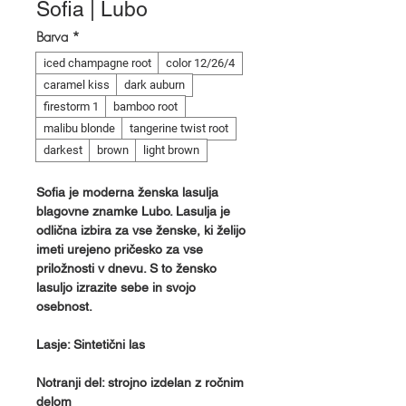
Sofia | Lubo
Barva
*
iced champagne root
color 12/26/4
caramel kiss
dark auburn
firestorm 1
bamboo root
malibu blonde
tangerine twist root
darkest
brown
light brown
Sofia je moderna ženska lasulja
blagovne znamke Lubo. Lasulja je
odlična izbira za vse ženske, ki želijo
imeti urejeno pričesko za vse
priložnosti v dnevu. S to žensko
lasuljo izrazite sebe in svojo
osebnost.
Lasje: Sintetični las
Notranji del: strojno izdelan z ročnim
delom