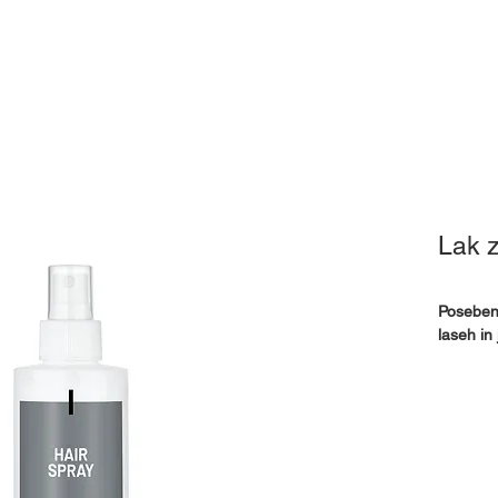
Pokrivala
Pripomočki
Izposoja
Mnenja
Kj
Lak z
Poseben 
laseh in