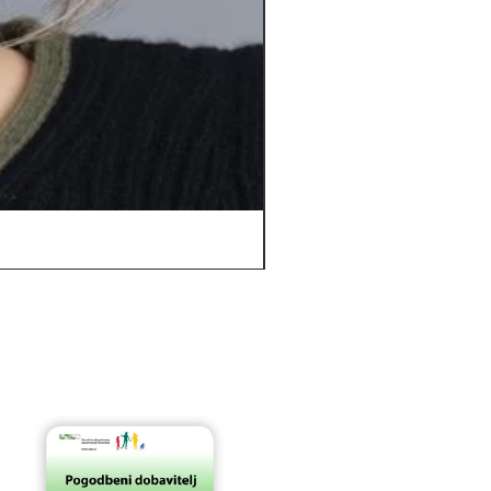
Orbit *****D | Top Power