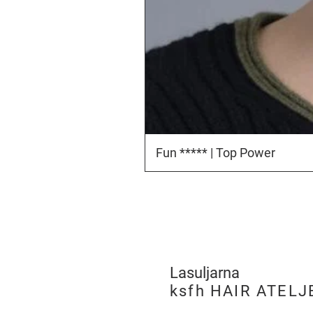
Fun ***** | Top Power
Lasuljarna
​
ksfh HAIR ATELJ