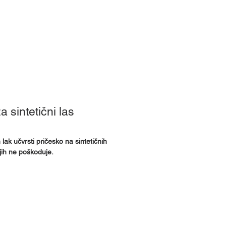
e smo
a sintetični las
lak učvrsti pričesko na sintetičnih
 jih ne poškoduje.