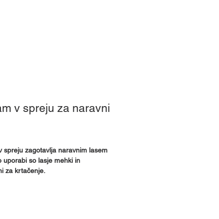
e smo
m v spreju za naravni
 spreju zagotavlja naravnim lasem
o uporabi so lasje mehki in
i za krtačenje.