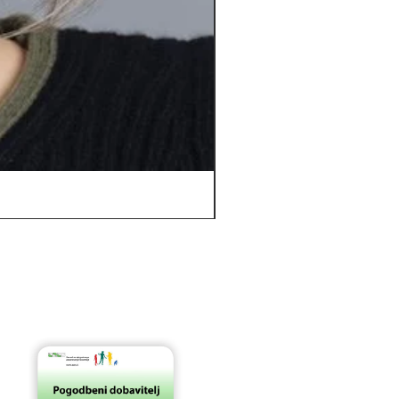
Orbit *****D | Top Power