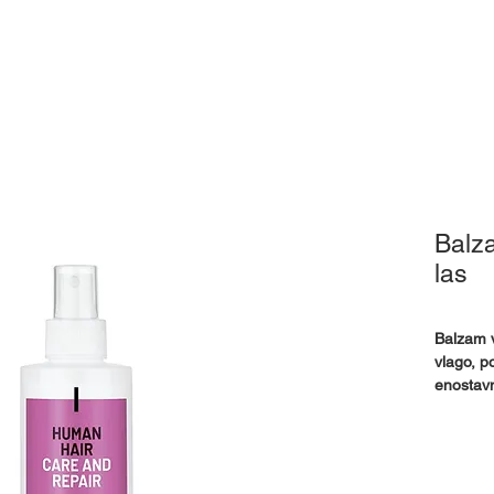
Pokrivala
Pripomočki
Izposoja
Mnenja
Kj
Balza
las
Balzam v
vlago, p
enostavn