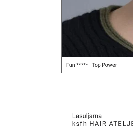
Fun ***** | Top Power
Lasuljarna
​
ksfh HAIR ATELJ