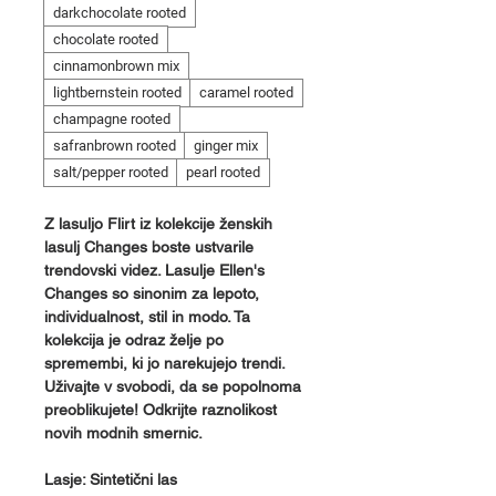
darkchocolate rooted
chocolate rooted
cinnamonbrown mix
lightbernstein rooted
caramel rooted
champagne rooted
safranbrown rooted
ginger mix
salt/pepper rooted
pearl rooted
Z lasuljo Flirt iz kolekcije ženskih
lasulj Changes boste ustvarile
trendovski videz. Lasulje Ellen's
Changes so sinonim za lepoto,
individualnost, stil in modo. Ta
kolekcija je odraz želje po
spremembi, ki jo narekujejo trendi.
Uživajte v svobodi, da se popolnoma
preoblikujete! Odkrijte raznolikost
novih modnih smernic.
Lasje: Sintetični las