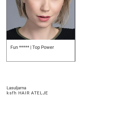
Fun ***** | Top Power
Orbit *****D | To
Lasuljarna
​
ksfh HAIR ATELJE
LJUBLJANA
PE Hairatelje Ljubljana
Rimska cesta 19,