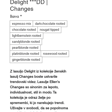
Delight ***DD |
Changes
Barva
*
espresso mix
darkchocolate rooted
chocolate rooted
nougat tipped
lightbernstein rooted
sandyblonde rooted
pearlblonde rooted
platinblonde rooted
rosewood rooted
gingerblonde rooted
Z lasuljo Delight iz kolekcije ženskih
lasulj Changes boste ustvarile
trendovski videz. Lasulje Ellen's
Changes so sinonim za lepoto,
individualnost, stil in modo. Ta
kolekcija je odraz želje po
spremembi, ki jo narekujejo trendi.
Uživajte v svobodi, da se popolnoma